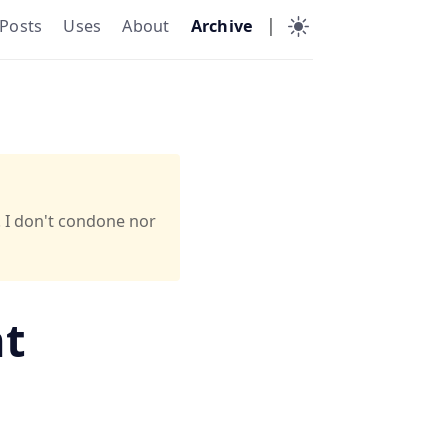
|
Posts
Uses
About
Archive
. I don't condone nor
nt