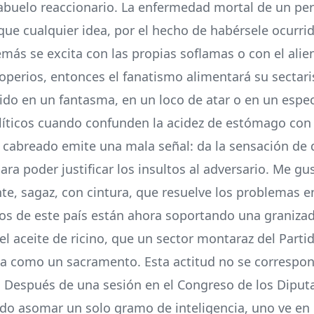
abuelo reaccionario. La enfermedad mortal de un per
que cualquier idea, por el hecho de habérsele ocurrido
emás se excita con las propias soflamas o con el alie
operios, entonces el fanatismo alimentará su sectari
ido en un fantasma, en un loco de atar o en un espec
íticos cuando confunden la acidez de estómago con 
o cabreado emite una mala señal: da la sensación de 
ra poder justificar los insultos al adversario. Me gus
te, sagaz, con cintura, que resuelve los problemas en
os de este país están ahora soportando una granizada
del aceite de ricino, que un sector montaraz del Parti
ta como un sacramento. Esta actitud no se correspo
e. Después de una sesión en el Congreso de los Diput
do asomar un solo gramo de inteligencia, uno ve en 