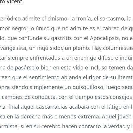
ro Vicent.
iódico admite el cinismo, la ironía, el sarcasmo, la 
umor negro; lo único que no admite es el cabreo de qu
do, que confunde su gastritis con el Apocalipsis, no e
evangelista, un inquisidor, un plomo. Hay columnista
star siempre enfrentados a un enemigo difuso e inqui
ma de pasárselo bien en esta vida e incluso temen d
reen que el sentimiento ablanda el rigor de su litera
nza siendo simplemente un quisquilloso, luego seg
 cambies de conducta, con el tiempo estos consejos 
 al final aquel cascarrabias acabará con el látigo en 
a en la derecha más o menos extrema. Aquel joven 
rmista, si en su cerebro hacen contacto la verdad y l