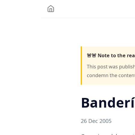
🚨🚨 Note to the rea
This post was publis
condemn the content o
Banderí
26 Dec 2005