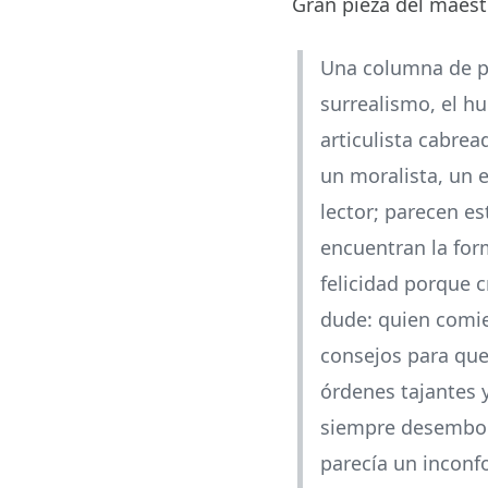
Gran pieza del maest
Una columna de per
surrealismo, el h
articulista cabrea
un moralista, un 
lector; parecen e
encuentran la for
felicidad porque c
dude: quien comie
consejos para que
órdenes tajantes y
siempre desemboc
parecía un inconfo