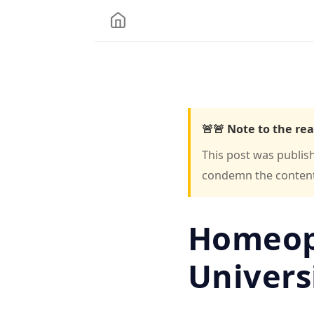
🚨🚨 Note to the rea
This post was publis
condemn the content o
Homeopa
Univers