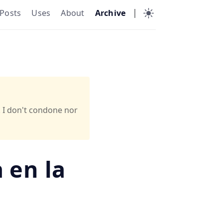
|
Posts
Uses
About
Archive
. I don't condone nor
 en la