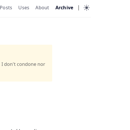
|
Posts
Uses
About
Archive
. I don't condone nor