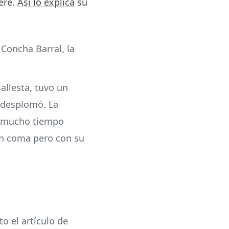
ere.
Así lo explica
su
Concha Barral, la
allesta, tuvo un
e desplomó. La
o mucho tiempo
 en coma pero con su
o el artículo de