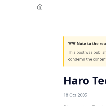
🚨🚨 Note to the rea
This post was publis
condemn the content o
Haro Te
18 Oct 2005