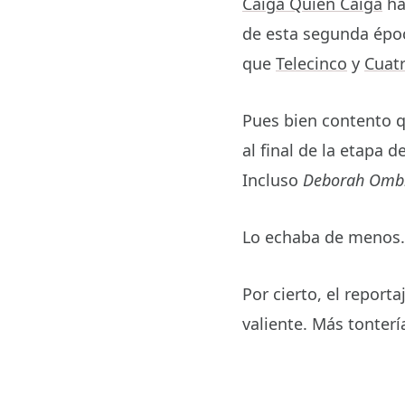
Caiga Quien Caiga
ha
de esta segunda épo
que
Telecinco
y
Cuat
Pues bien contento q
al final de la etapa
Incluso
Deborah Omb
Lo echaba de menos.
Por cierto, el report
valiente. Más tonter