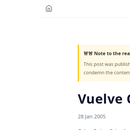
🚨🚨 Note to the rea
This post was publis
condemn the content o
Vuelve
28 Jan 2005