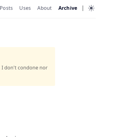
|
Posts
Uses
About
Archive
. I don't condone nor